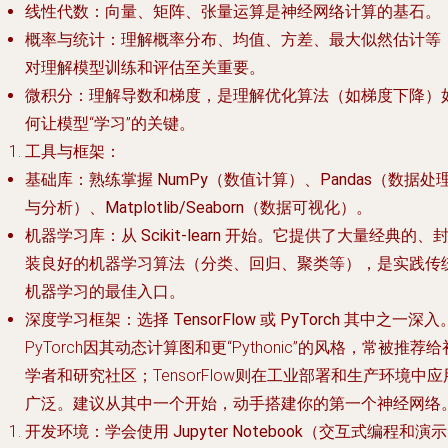
线性代数
：向量、矩阵、张量运算是神经网络计算的基石。
概率与统计
：理解概率分布、均值、方差、最大似然估计等
对理解模型训练和评估至关重要。
微积分
：理解导数和梯度，是理解优化算法（如梯度下降）
何让模型“学习”的关键。
工具与框架
：
基础库
：熟练掌握
NumPy
（数值计算）、
Pandas
（数据处
与分析）、
Matplotlib/Seaborn
（数据可视化）。
机器学习库
：从
Scikit-learn
开始。它提供了大量经典的、
装良好的机器学习算法（分类、回归、聚类等），是实践传
机器学习的最佳入口。
深度学习框架
：选择
TensorFlow
或
PyTorch
其中之一深入
PyTorch因其动态计算图和更“Pythonic”的风格，常被推荐给
学者和研究社区；TensorFlow则在工业部署和生产环境中应
广泛。建议从其中一个开始，动手搭建你的第一个神经网络
开发环境
：学会使用
Jupyter Notebook
（交互式编程和演示