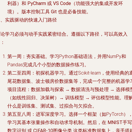
利器）和
PyCharm
或
VS Code
（功能强大的集成开发环
境）。版本控制工具
Git
也是必备技能。
三、实践驱动的快速入门路径
理论学习必须与动手实践紧密结合。遵循以下路径，可以高效入
门：
第一周：夯实基础
。学习Python基础语法，并用NumPy和
Pandas完成几个小型的数据操作练习。
第二至四周：初探机器学习
。通过Scikit-learn，使用经典的
尾花数据集、波士顿房价数据集等，完成一个完整的机器学
项目流程：数据加载与探索 → 数据清洗与预处理 → 选择模
（如线性回归、决策树）→ 训练模型 → 评估模型性能。理
什么是训练集、测试集、过拟合与欠拟合。
第五至八周：进军深度学习
。选择一个框架（如PyTorch）
学习其基本张量操作和自动求导机制。然后，在
MNIST手写
数字识别
或
CIFAR-10图像分类
这类标准数据集上，亲手搭