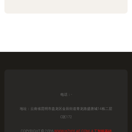
电话：-
地址：云南省昆明市盘龙区金辰街道青龙路盛唐城14栋二层
C区172
COPYRIGHT © 2026
WWW.HZHYLAE.COM
人工智能基础