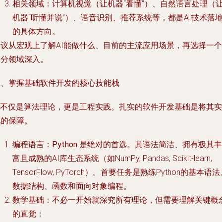
相关领域
：计算机视觉（让机器“看懂”）、自然语言处理（
机器“听懂并说”）、语音识别、推荐系统等，都是AI技术落
的具体方向。
建议从宏观上了解AI能做什么、目前的主流应用场景，再选择一个
细分领域深入。
二、掌握基础软件开发的核心技能栈
AI不仅是算法理论，更是工程实践。扎实的软件开发基础是将其实
现的保障。
编程语言
：
Python
是绝对的首选。其语法简洁、拥有极其丰
富且成熟的AI库生态系统（如NumPy, Pandas, Scikit-learn,
TensorFlow, PyTorch）。首要任务是熟练Python的基本语
数据结构、函数和面向对象编程。
数学基础
：不必一开始就深究所有理论，但需要理解关键概
的直觉：