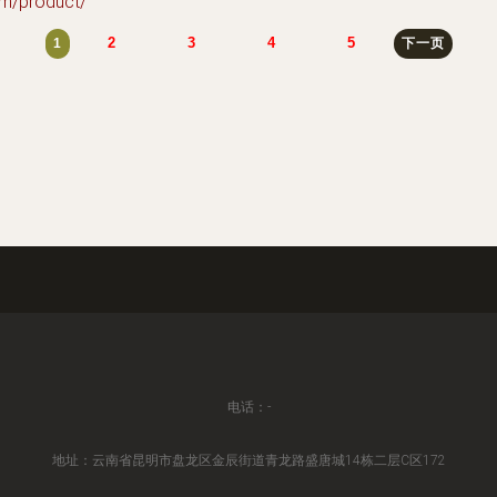
/product/
2
3
4
5
1
下一页
电话：-
地址：云南省昆明市盘龙区金辰街道青龙路盛唐城14栋二层C区172